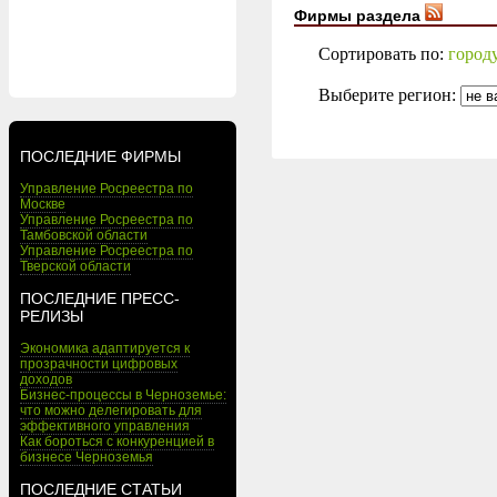
Фирмы раздела
Сортировать по:
город
Выберите регион:
ПОСЛЕДНИЕ ФИРМЫ
Управление Росреестра по
Москве
Управление Росреестра по
Тамбовской области
Управление Росреестра по
Тверской области
ПОСЛЕДНИЕ ПРЕСС-
РЕЛИЗЫ
Экономика адаптируется к
прозрачности цифровых
доходов
Бизнес-процессы в Черноземье:
что можно делегировать для
эффективного управления
Как бороться с конкуренцией в
бизнесе Черноземья
ПОСЛЕДНИЕ СТАТЬИ