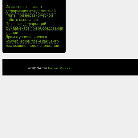
Из-за чего возникает
деформация фундаментной
плиты при неравномерной
работе основания
Признаки деформаций
фундаментов при обследовании
зданий
Драматургия припева в
коммерческом треке как центр
композиционного напряжения
© 2013-
2026
Бизнес Россия