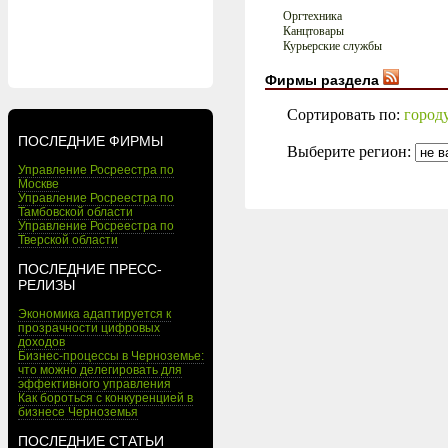
Оргтехника
Канцтовары
Курьерские службы
Фирмы раздела
Сортировать по:
город
ПОСЛЕДНИЕ ФИРМЫ
Выберите регион:
Управление Росреестра по
Москве
Управление Росреестра по
Тамбовской области
Управление Росреестра по
Тверской области
ПОСЛЕДНИЕ ПРЕСС-
РЕЛИЗЫ
Экономика адаптируется к
прозрачности цифровых
доходов
Бизнес-процессы в Черноземье:
что можно делегировать для
эффективного управления
Как бороться с конкуренцией в
бизнесе Черноземья
ПОСЛЕДНИЕ СТАТЬИ