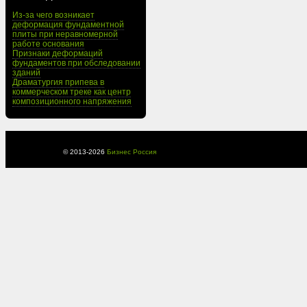
Из-за чего возникает
деформация фундаментной
плиты при неравномерной
работе основания
Признаки деформаций
фундаментов при обследовании
зданий
Драматургия припева в
коммерческом треке как центр
композиционного напряжения
© 2013-
2026
Бизнес Россия