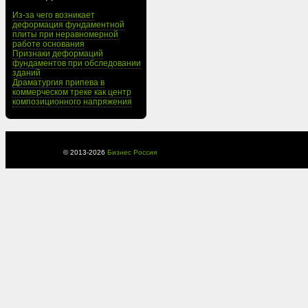
Из-за чего возникает
деформация фундаментной
плиты при неравномерной
работе основания
Признаки деформаций
фундаментов при обследовании
зданий
Драматургия припева в
коммерческом треке как центр
композиционного напряжения
© 2013-
2026
Бизнес Россия