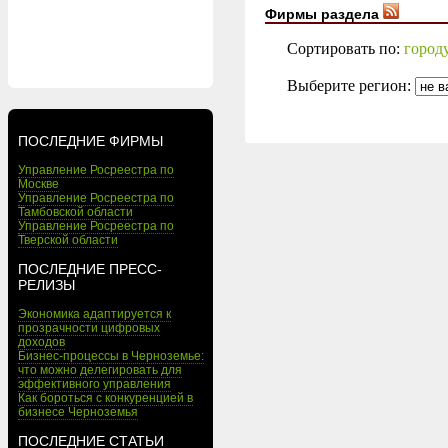
Фирмы раздела
Сортировать по:
город
Выберите регион:
ПОСЛЕДНИЕ ФИРМЫ
Управление Росреестра по
Москве
Управление Росреестра по
Тамбовской области
Управление Росреестра по
Тверской области
ПОСЛЕДНИЕ ПРЕСС-
РЕЛИЗЫ
Экономика адаптируется к
прозрачности цифровых
доходов
Бизнес-процессы в Черноземье:
что можно делегировать для
эффективного управления
Как бороться с конкуренцией в
бизнесе Черноземья
ПОСЛЕДНИЕ СТАТЬИ